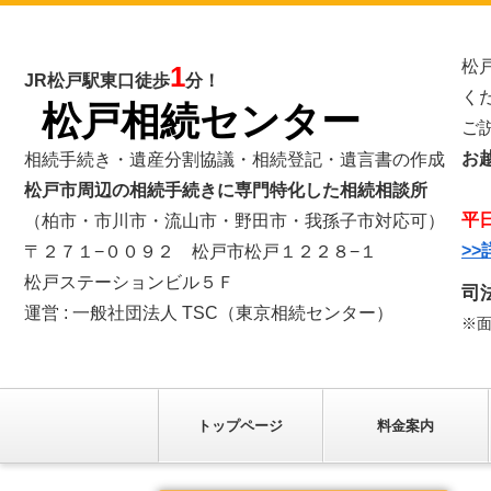
松
1
JR松戸駅東口徒歩
分！
く
松戸相続センター
ご
お
相続手続き・遺産分割協議・相続登記・遺言書の作成
松戸市周辺の相続手続きに専門特化した相続相談所
平
（柏市・市川市・流山市・野田市・我孫子市対応可）
>
〒２７１−００９２ 松戸市松戸１２２８−１
松戸ステーションビル５Ｆ
司
運営 : 一般社団法人 TSC（東京相続センター）
※
トップページ
料金案内